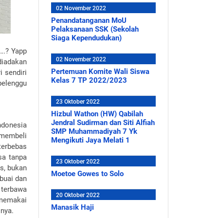
02 November 2022
Penandatanganan MoU
Pelaksanaan SSK (Sekolah
Siaga Kependudukan)
….? Yapp
02 November 2022
diadakan
Pertemuan Komite Wali Siswa
 sendiri
Kelas 7 TP 2022/2023
belenggu
23 Oktober 2022
Hizbul Wathon (HW) Qabilah
Jendral Sudirman dan Siti Alfiah
ndonesia
SMP Muhammadiyah 7 Yk
 membeli
Mengikuti Jaya Melati 1
terbebas
sa tanpa
23 Oktober 2022
us, bukan
Moetoe Gowes to Solo
buai dan
n terbawa
20 Oktober 2022
 memakai
Manasik Haji
snya.