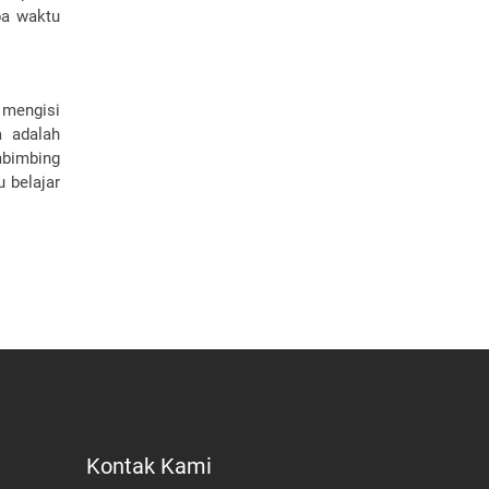
pa waktu
 mengisi
a adalah
mbimbing
 belajar
Kontak Kami