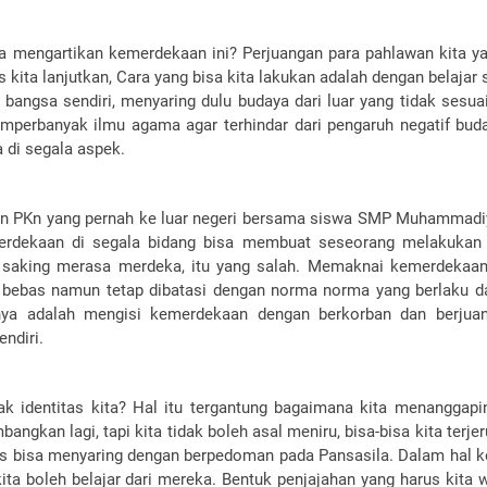
a mengartikan kemerdekaan ini? Perjuangan para pahlawan kita ya
ita lanjutkan, Cara yang bisa kita lakukan adalah dengan belajar 
 bangsa sendiri, menyaring dulu budaya dari luar yang tidak sesua
emperbanyak ilmu agama agar terhindar dari pengaruh negatif bud
 di segala aspek.
ran PKn yang pernah ke luar negeri bersama siswa SMP Muhammadiy
erdekaan di segala bidang bisa membuat seseorang melakukan
 saking merasa merdeka, itu yang salah. Memaknai kemerdekaa
a bebas namun tetap dibatasi dengan norma norma yang berlaku d
nya adalah mengisi kemerdekaan dengan berkorban dan berjua
ndiri.
 identitas kita? Hal itu tergantung bagaimana kita menanggapi
mbangkan lagi, tapi kita tidak boleh asal meniru, bisa-bisa kita terj
rus bisa menyaring dengan berpedoman pada Pansasila. Dalam hal 
a boleh belajar dari mereka. Bentuk penjajahan yang harus kita 