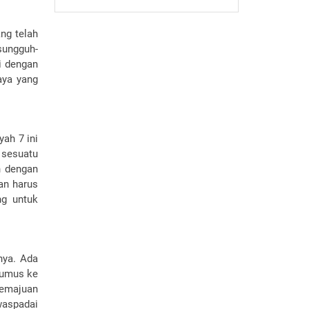
ng telah
sungguh-
i dengan
aya yang
ah 7 ini
 sesuatu
n dengan
an harus
ng untuk
nya. Ada
erumus ke
kemajuan
waspadai