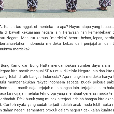
. Kalian tau nggak si merdeka itu apa? Hayoo siapa yang tauuu…
ada di bawah kekuasaan negara lain. Perayaan hari kemerdekaan 
tu Negara. Menurut kamus, “merdeka” berarti bebas, lepas, berdiri
bertahun-tahun Indonesia merdeka bebas dari penjajahan dan 
penuhnya merdeka?
, Bung Karno dan Bung Hatta mendambakan sumber daya alam I
Negara kita masih menjual SDA untuk dikelola Negara lain dan kita
a yang telah diraih bangsa Indonesia? Apa mungkin merdeka hanya 
 dulu memperlakukan rakyat Indonesia sebagai budak pekerja pak
Indonesia masih saja terjajah oleh bangsa lain, terjajah secara hal
asa kini dijajah melalui teknologi yang membuat generasi muda ter
beribadah. Efek buruk yang mungkin terjadi adalah bangsa kita aka
i. Contoh nyata yang sudah terjadi adalah anak muda lebih suka
 dalam negeri, sementara produk dalam negeri tidak kalah kualita