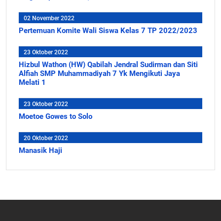
02 November 2022
Pertemuan Komite Wali Siswa Kelas 7 TP 2022/2023
23 Oktober 2022
Hizbul Wathon (HW) Qabilah Jendral Sudirman dan Siti
Alfiah SMP Muhammadiyah 7 Yk Mengikuti Jaya
Melati 1
23 Oktober 2022
Moetoe Gowes to Solo
20 Oktober 2022
Manasik Haji