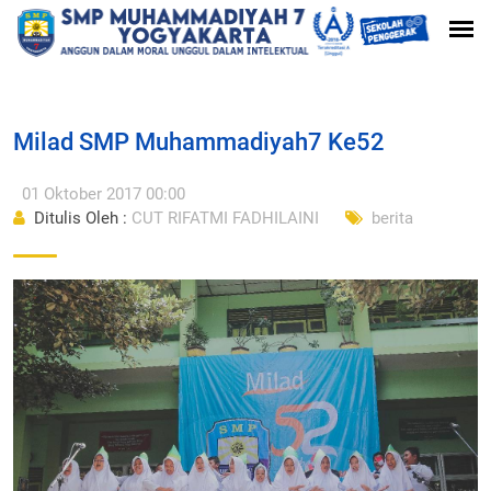
Milad SMP Muhammadiyah7 Ke52
01 Oktober 2017 00:00
Ditulis Oleh :
CUT RIFATMI FADHILAINI
berita