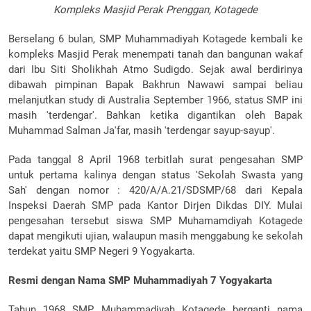
Kompleks Masjid Perak Prenggan, Kotagede
Berselang 6 bulan, SMP Muhammadiyah Kotagede kembali ke
kompleks Masjid Perak menempati tanah dan bangunan wakaf
dari Ibu Siti Sholikhah Atmo Sudigdo. Sejak awal berdirinya
dibawah pimpinan Bapak Bakhrun Nawawi sampai beliau
melanjutkan study di Australia September 1966, status SMP ini
masih 'terdengar'. Bahkan ketika digantikan oleh Bapak
Muhammad Salman Ja'far, masih 'terdengar sayup-sayup'.
Pada tanggal 8 April 1968 terbitlah surat pengesahan SMP
untuk pertama kalinya dengan status 'Sekolah Swasta yang
Sah' dengan nomor : 420/A/A.21/SDSMP/68 dari Kepala
Inspeksi Daerah SMP pada Kantor Dirjen Dikdas DIY. Mulai
pengesahan tersebut siswa SMP Muhamamdiyah Kotagede
dapat mengikuti ujian, walaupun masih menggabung ke sekolah
terdekat yaitu SMP Negeri 9 Yogyakarta.
Resmi dengan Nama SMP Muhammadiyah 7 Yogyakarta
Tahun 1968 SMP Muhammadiyah Kotagede berganti nama