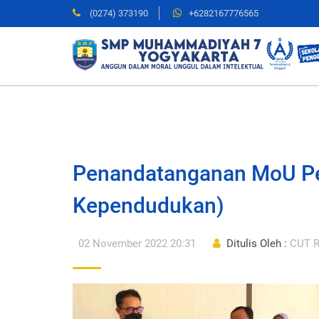
(0274) 373190
+6282167776565
Penandatanganan MoU Pe
Kependudukan)
02 November 2022 20:31
Ditulis Oleh :
CUT R