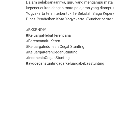
Dalam pelaksanaannya, guru yang mengampu mata p
kependudukan dengan mata pelajaran yang diampu t
Yogyakarta telah terbentuk 19 Sekolah Siaga Kepe
Dinas Pendidikan Kota Yogyakarta. (Sumber berita
#BKKBNDIY
#KeluargaHebatTerencana
#BerencanaItuKeren
#KeluargaIndonesiaCegahStunting
#KeluargaKerenCegahStunting
#IndonesiaCegahStunting
#ayocegahstuntingagarkeluargabebasstunting