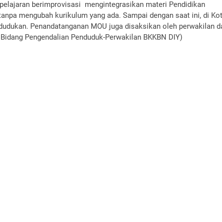
elajaran berimprovisasi mengintegrasikan materi Pendidikan
anpa mengubah kurikulum yang ada. Sampai dengan saat ini, di Ko
ndudukan. Penandatanganan MOU juga disaksikan oleh perwakilan da
 : Bidang Pengendalian Penduduk-Perwakilan BKKBN DIY)