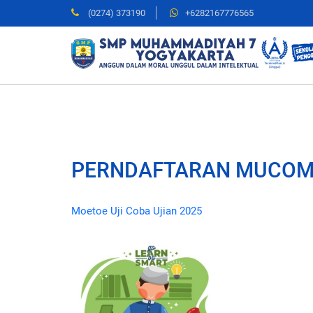
(0274) 373190
+6282167776565
PERNDAFTARAN MUCOM
Moetoe Uji Coba Ujian 2025