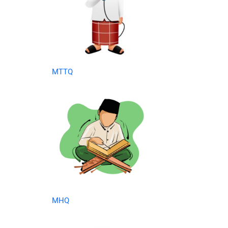
MTTQ
MHQ